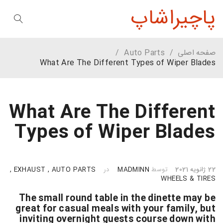
پاچیراشاپ
صفحه اصلی
/
Auto Parts
/
What Are The Different Types of Wiper Blades
What Are The Different
Types of Wiper Blades
22 ژانویه 2021
توسط
MADMINN
در
AUTO PARTS
,
EXHAUST
,
WHEELS & TIRES
The small round table in the dinette may be
great for casual meals with your family, but
inviting overnight guests course down with