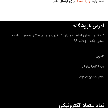
شما باید
وارد شده
برای ارسال نظر.
آدرس فروشگاه:
دامغان-میدان امام- خیابان 12 فروردین- پاساژ ولیعصر – طبقه
منفی یک – پلاک 96
تلفن:
09190954957
023-35242372
نماد اعتماد الکترونیکی