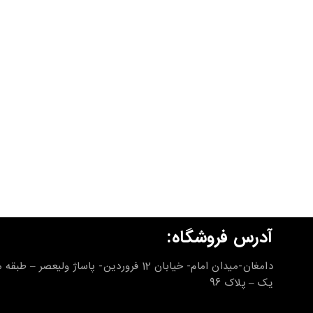
آدرس فروشگاه:
دامغان-میدان امام- خیابان 12 فروردین- پاساژ ولیعصر – طب
یک – پلاک 96