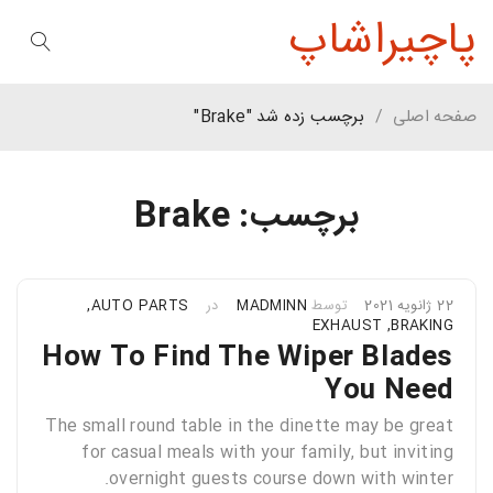
پاچیراشاپ
صفحه اصلی
/
برچسب زده شد "Brake"
برچسب: Brake
22 ژانویه 2021
توسط
MADMINN
در
AUTO PARTS
,
EXHAUST
,
BRAKING
How To Find The Wiper Blades
You Need
The small round table in the dinette may be great
for casual meals with your family, but inviting
overnight guests course down with winter.