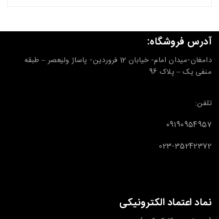
آدرس فروشگاه:
دامغان-میدان امام- خیابان 12 فروردین- پاساژ ولیعصر – طبقه
منفی یک – پلاک 96
تلفن:
09190954957
023-35242372
نماد اعتماد الکترونیکی