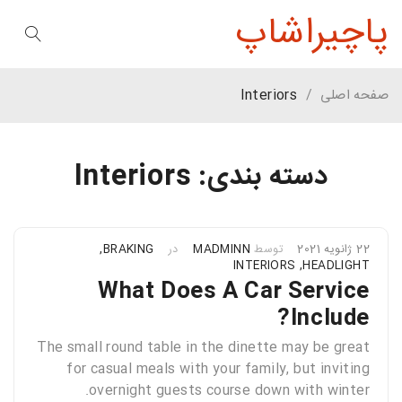
پاچیراشاپ
صفحه اصلی
/
Interiors
دسته بندی: Interiors
22 ژانویه 2021
توسط
MADMINN
در
BRAKING
,
INTERIORS
,
HEADLIGHT
What Does A Car Service
Include?
The small round table in the dinette may be great
for casual meals with your family, but inviting
overnight guests course down with winter.