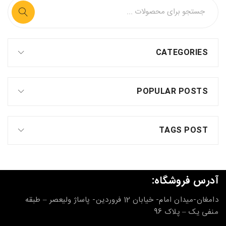
CATEGORIES
POPULAR POSTS
TAGS POST
آدرس فروشگاه:
دامغان-میدان امام- خیابان 12 فروردین- پاساژ ولیعصر – طبقه
منفی یک – پلاک 96