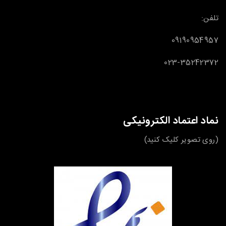
تلفن:
09190954957
023-35242372
نماد اعتماد الکترونیکی
(روی تصویر کلیک کنید)