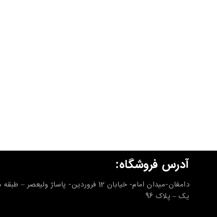
آدرس فروشگاه:
دامغان-میدان امام- خیابان 12 فروردین- پاساژ ولیعصر – طب
یک – پلاک 96