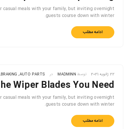
 casual meals with your family, but inviting overnight
guests course down with winter.
ادامه مطلب
22 ژانویه 2021
توسط
MADMINN
در
AUTO PARTS
,
BRAKING
,
he Wiper Blades You Need
 casual meals with your family, but inviting overnight
guests course down with winter.
ادامه مطلب