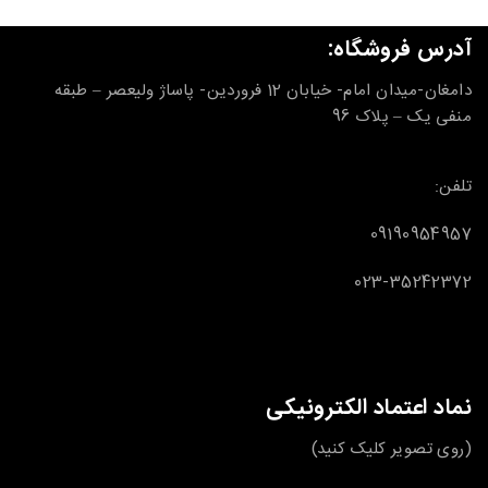
آدرس فروشگاه:
دامغان-میدان امام- خیابان 12 فروردین- پاساژ ولیعصر – طبقه
منفی یک – پلاک 96
تلفن:
09190954957
023-35242372
نماد اعتماد الکترونیکی
(روی تصویر کلیک کنید)