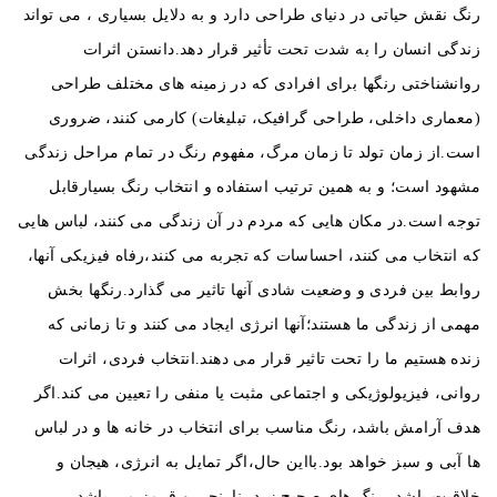
رنگ نقش حیاتی در دنیای طراحی دارد و به دلایل بسیاری ، می تواند
زندگی انسان را به شدت تحت تأثیر قرار دهد.دانستن اثرات
روانشناختی رنگها برای افرادی که در زمینه های مختلف طراحی
(معماری داخلی، طراحی گرافیک، تبلیغات) کار
می کنند، ضروری
است.از زمان تولد تا زمان مرگ، مفهوم رنگ در تمام مراحل زندگی
مشهود است؛ و به همین ترتیب استفاده و انتخاب رنگ بسیارقابل
توجه است.
در مکان هایی که مردم در آن زندگی می کنند، لباس هایی
که انتخاب می کنند، احساسات که تجربه می کنند،رفاه فیزیکی آنها،
روابط بین فردی و وضعیت شادی آنها تاثیر می گذارد.رنگها بخش
مهمی از زندگی ما هستند؛آنها انرژی ایجاد می کنند و تا زمانی که
زنده هستیم ما را تحت تاثیر قرار می دهند.انتخاب فردی، اثرات
روانی، فیزیولوژیکی و اجتماعی مثبت یا منفی را تعیین می کند.اگر
هدف آرامش باشد، رنگ مناسب برای انتخاب در خانه ها و در لباس
ها آبی و سبز خواهد بود.بااین حال،اگر تمایل به انرژی، هیجان و
خلاقیت باشد، رنگ های صحیح زرد، نارنجی و قرمز می باشد.