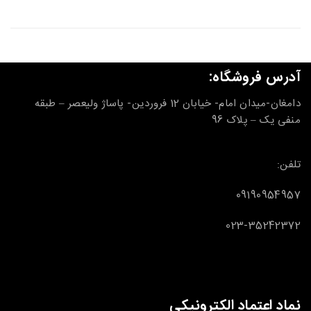
آدرس فروشگاه:
دامغان-میدان امام- خیابان 12 فروردین- پاساژ ولیعصر – طبقه
منفی یک – پلاک 96
تلفن:
09190954957
023-35242372
نماد اعتماد الکترونیکی