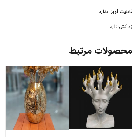
قابلیت آویز: ندارد
زه کش:دارد
محصولات مرتبط