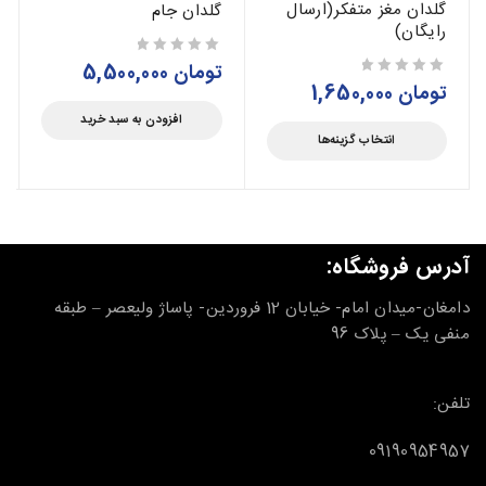
گلدان مغز متفکر(ارسال
گلدان جام
رایگان)
تومان
5,500,000
از 5
تومان
1,650,000
از 5
افزودن به سبد خرید
انتخاب گزینه‌ها
آدرس فروشگاه:
دامغان-میدان امام- خیابان 12 فروردین- پاساژ ولیعصر – طبقه
منفی یک – پلاک 96
تلفن:
09190954957