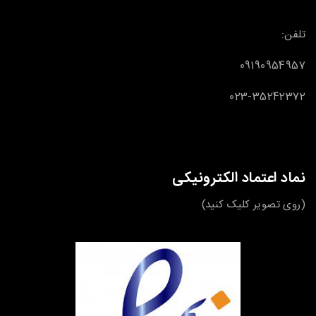
تلفن:
09190954957
023-35242372
نماد اعتماد الکترونیکی
(روی تصویر کلیک کنید)