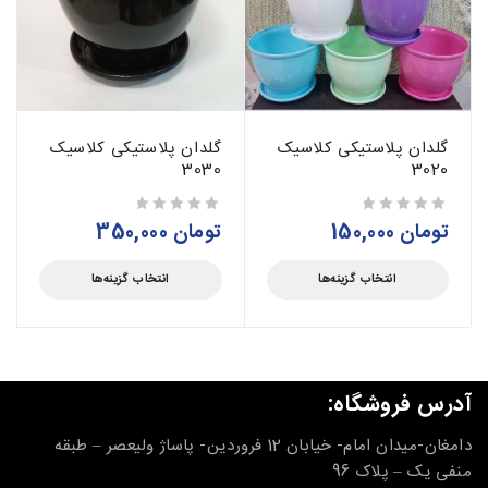
گلدان پلاستیکی کلاسیک
گلدان پلاستیکی کلاسیک
3030
3020
تومان
150,000
تومان
350,000
از 5
از 5
انتخاب گزینه‌ها
انتخاب گزینه‌ها
آدرس فروشگاه:
دامغان-میدان امام- خیابان 12 فروردین- پاساژ ولیعصر – طبقه
منفی یک – پلاک 96