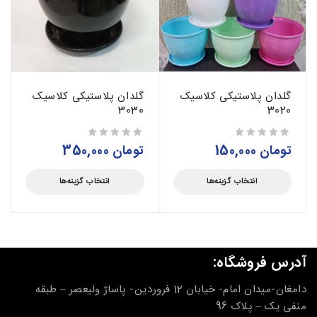
گلدان پلاستیکی کلاسیک
گلدان پلاستیکی کلاسیک
3030
3020
تومان
150,000
تومان
350,000
از 5
از 5
انتخاب گزینه‌ها
انتخاب گزینه‌ها
آدرس فروشگاه:
دامغان-میدان امام- خیابان 12 فروردین- پاساژ ولیعصر – طبقه
منفی یک – پلاک 96