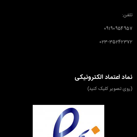
تلفن:
09190954957
023-35242372
نماد اعتماد الکترونیکی
(روی تصویر کلیک کنید)