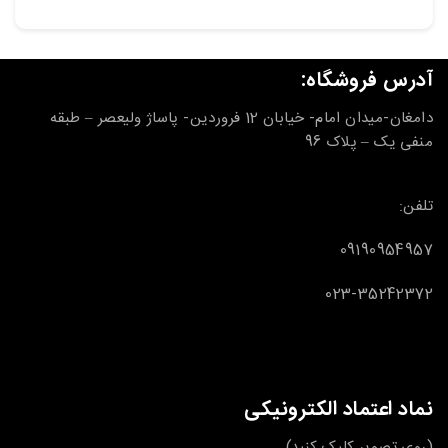
آدرس فروشگاه:
دامغان-میدان امام- خیابان 12 فروردین- پاساژ ولیعصر – طبقه
منفی یک – پلاک 96
تلفن:
09190954957
023-35242372
نماد اعتماد الکترونیکی
(روی تصویر کلیک کنید)