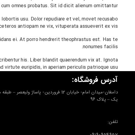
 cum omnes probatus. Sit id dicit alienum omittantur.
lobortis usu. Dolor repudiare et vel, movet recusabo
ceteros antiopam ne vix, vituperata assueverit ex vis.
idans ei. At porro hendrerit theophrastus est. Has te
nonumes facilis.
ribentur his. Liber blandit quaerendum vix at. Ignota
 virtute euripidis, in aperiam periculis patrioque usu.
آدرس فروشگاه:
دامغان-میدان امام- خیابان 12 فروردین- پاساژ ولیعصر – طب
یک – پلاک 96
تلفن: