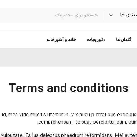
گلدان ها
دکوریجات
خانه و آشپزخانه
Terms and conditions
, mea vide mucius utamur in. Vix aliquip erroribus euripidis a
comprehensam, te suas percipitur eum, eum
n vulputate. Ea ius delectus phaedrum reformidans. Mei autem