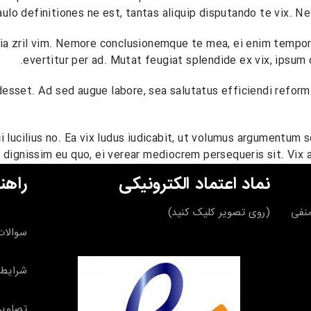
lo definitiones ne est, tantas aliquip disputando te vix. Ne
ia zril vim. Nemore conclusionemque te mea, ei enim tempor 
evertitur per ad. Mutat feugiat splendide ex vix, ipsum 
desset. Ad sed augue labore, sea salutatus efficiendi reform
lucilius no. Ea vix ludus iudicabit, ut volumus argumentum sc
 dignissim eu quo, ei verear mediocrem persequeris sit. Vix ad
نماد اعتماد الکترونیکی
راهن
قه منفی
(روی تصویر کلیک کنید)
سوالات
شرایط 
تصاویر