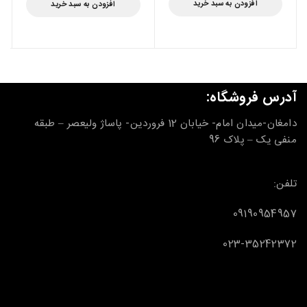
افزودن به سبد خرید
افزودن به سبد خرید
آدرس فروشگاه:
دامغان-میدان امام- خیابان 12 فروردین- پاساژ ولیعصر – طبقه
منفی یک – پلاک 96
تلفن:
09190954957
023-35242372