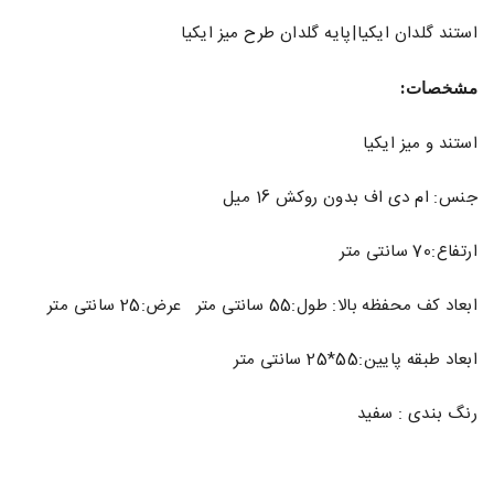
استند گلدان ایکیا|پایه گلدان طرح میز ایکیا
مشخصات:
استند و میز ایکیا
جنس: ام دی اف بدون روکش 16 میل
ارتفاع:70 سانتی متر
ابعاد کف محفظه بالا: طول:55 سانتی متر عرض:25 سانتی متر
ابعاد طبقه پایین:55*25 سانتی متر
رنگ بندی : سفید