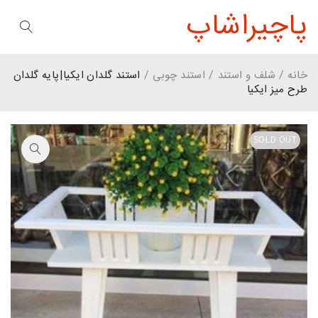
پاچیراشاپ
خانه
/
شلف و استند
/
استند چوبی
/
استند گلدان ایکیا|پایه گلدان
طرح میز ایکیا
SOLD OUT