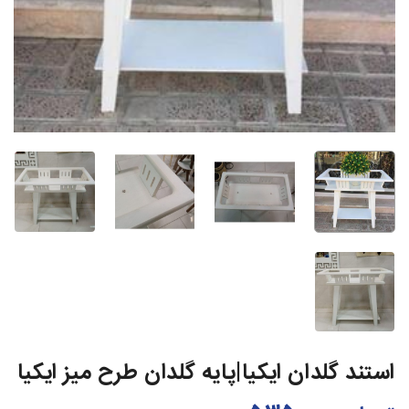
استند گلدان ایکیا|پایه گلدان طرح میز ایکیا