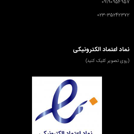
09190954957
023-35242372
نماد اعتماد الکترونیکی
(روی تصویر کلیک کنید)