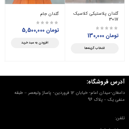
گلدان پلاستیکی کلاسیک
گلدان جام
3017
تومان
5,500,000
از 5
تومان
130,000
از 5
افزودن به سبد خرید
انتخاب گزینه‌ها
آدرس فروشگاه:
دامغان-میدان امام- خیابان 12 فروردین- پاساژ ولیعصر – طبقه
منفی یک – پلاک 96
تلفن: