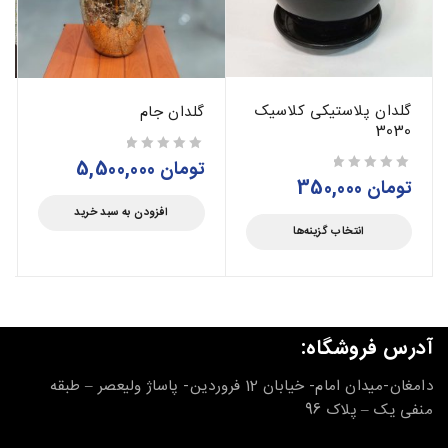
گلدان پلاستیکی کلاسیک
گلدان جام
3030
تومان
5,500,000
از 5
تومان
350,000
از 5
افزودن به سبد خرید
انتخاب گزینه‌ها
آدرس فروشگاه:
دامغان-میدان امام- خیابان 12 فروردین- پاساژ ولیعصر – طبقه
منفی یک – پلاک 96