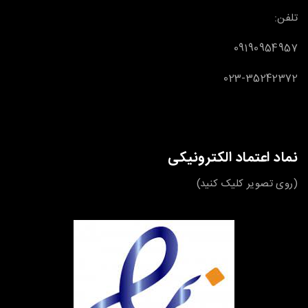
تلفن:
09190954957
023-35242372
نماد اعتماد الکترونیکی
(روی تصویر کلیک کنید)