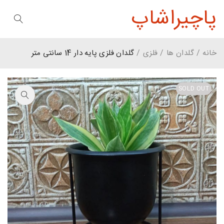
پاچیراشاپ
خانه
/
گلدان ها
/
فلزی
/
گلدان فلزی پایه دار 14 سانتی متر
SOLD OUT