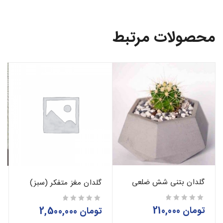
محصولات مرتبط
گلدان بتنی شش ضلعی
گلدان مغز متفکر (سبز)
تومان
210,000
از 5
تومان
2,500,000
از 5