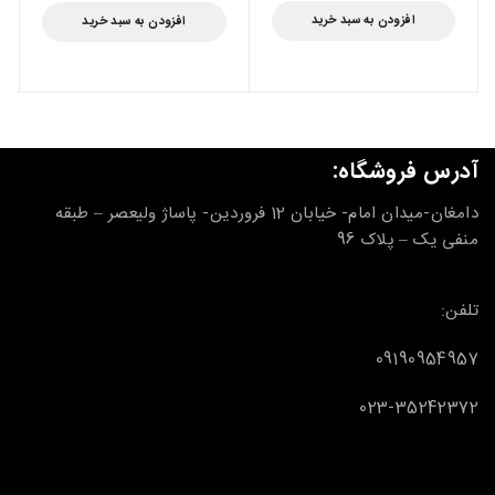
افزودن به سبد خرید
افزودن به سبد خرید
آدرس فروشگاه:
دامغان-میدان امام- خیابان 12 فروردین- پاساژ ولیعصر – طبقه
منفی یک – پلاک 96
تلفن:
09190954957
023-35242372