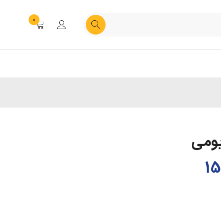
0
یومی