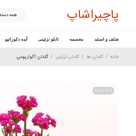
پاچیراشاپ
شلف و استند
مجسمه
تابلو تزئینی
آینه دکوراتیو
خانه
/
گلدان ها
/
گلدان تزئینی
/
گلدان آکواریومی
SOLD OUT