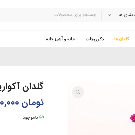
گلدان ها
دکوریجات
خانه و آشپزخانه
گلدان آکوار
تومان
150,000
ناموجود