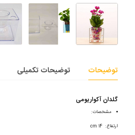
توضیحات
توضیحات تکمیلی
گلدان آکواریومی
مشخصات:
ارتفاع: 14 cm