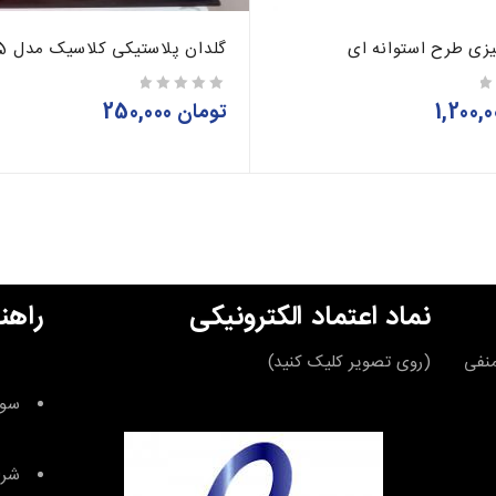
یزی طرح استوانه ای
گلدان پلاستیکی کلاسیک مدل 3025
تومان
250,000
از 5
نماد اعتماد الکترونیکی
راهن
قه منفی
(روی تصویر کلیک کنید)
سوا
شرا