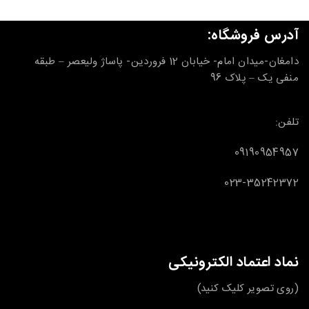
آدرس فروشگاه:
دامغان-میدان امام- خیابان 12 فروردین- پاساژ ولیعصر – طبقه
منفی یک – پلاک 96
تلفن:
09190954957
023-35242372
نماد اعتماد الکترونیکی
(روی تصویر کلیک کنید)