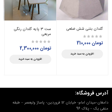
گلدان بتنی شش ضلعی
ست 3 پایه گلدان رنگی
مربعی
تومان
210,000
از 5
تومان
2,300,000
از 5
افزودن به سبد خرید
افزودن به سبد خرید
آدرس فروشگاه:
دامغان-میدان امام- خیابان 12 فروردین- پاساژ ولیعصر – طبقه
منفی یک – پلاک 96