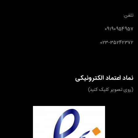
تلفن:
09190954957
023-35242372
نماد اعتماد الکترونیکی
(روی تصویر کلیک کنید)