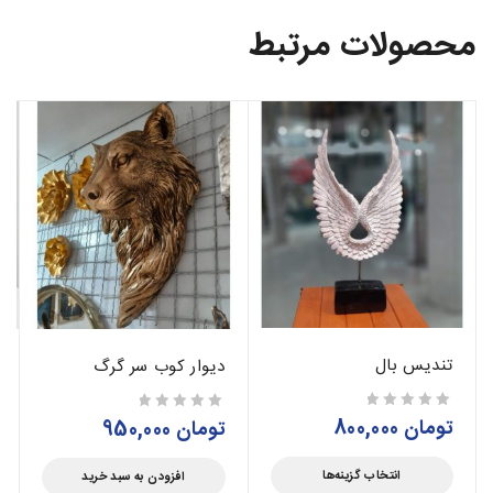
محصولات مرتبط
تندیس بال
دیوار کوب سر گرگ
تومان
800,000
از 5
تومان
950,000
از 5
انتخاب گزینه‌ها
افزودن به سبد خرید