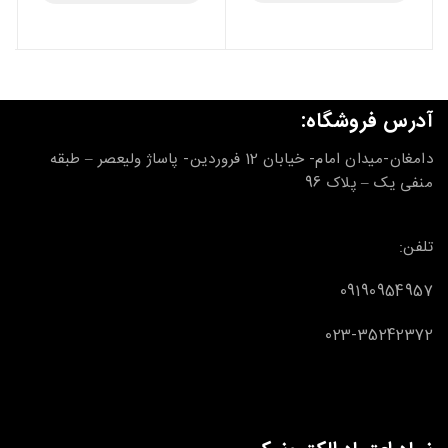
آدرس فروشگاه:
دامغان-میدان امام- خیابان 12 فروردین- پاساژ ولیعصر – طبقه
منفی یک – پلاک 96
تلفن:
09190954957
023-35242372