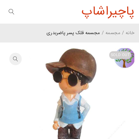
پاچیراشاپ
خانه
/
مجسمه
/
مجسمه قلک پسر پاضربدری
SOLD OUT