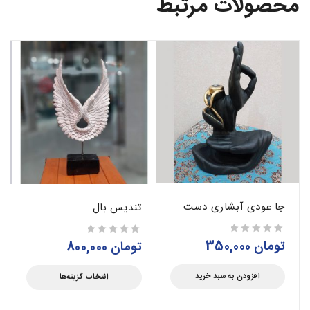
محصولات مرتبط
جا عودی آبشاری دست
تندیس بال
تومان
350,000
از 5
تومان
800,000
از 5
افزودن به سبد خرید
انتخاب گزینه‌ها