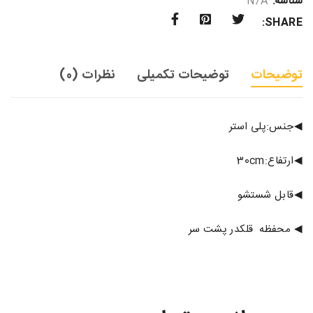
شناسه:
N/A
SHARE:
توضیحات
توضیحات تکمیلی
نظرات (0)
◀جنس:پلی استر
◀ارتفاع:30cm
◀قابل شستشو
◀ محفظه قلکدر پشت سر