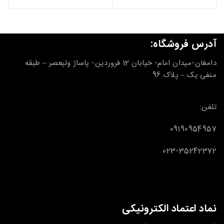
آدرس فروشگاه:
دامغان-میدان امام- خیابان 12 فروردین- پاساژ ولیعصر – طبقه
منفی یک – پلاک 96
تلفن:
09190954957
023-35242372
نماد اعتماد الکترونیکی