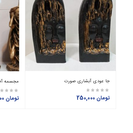
جا عودی آبشاری صورت
مجسمه آف
تومان
250,000
از 5
تومان
950,000
از 5