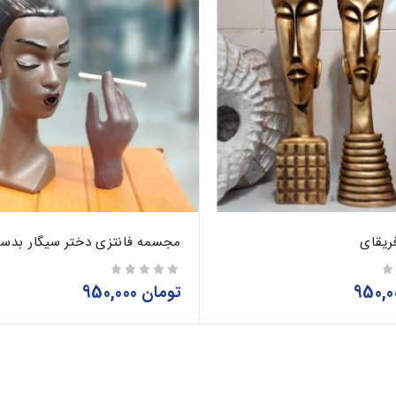
ریقای
مجسمه فانتزی دختر سیگار بدس
تومان
950,000
از 5