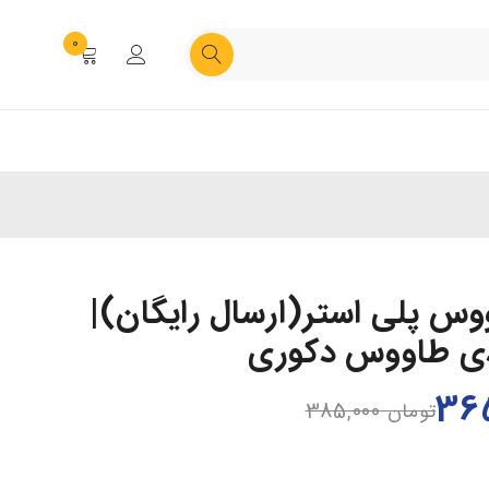
0
س پلی استر(ارسال رایگان)|
ی طاووس دکوری
تومان
385,000