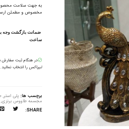
به جهت سلامت محصول در
مخصوص و مطمئن ارسال
ساعت
در هنگام ثبت سفارش 
تیپاکس
را انتخاب نمائید.
برچسب ها:
پلی استر
,
ط
مجسمه طاووس برنزی
,
SHARE: