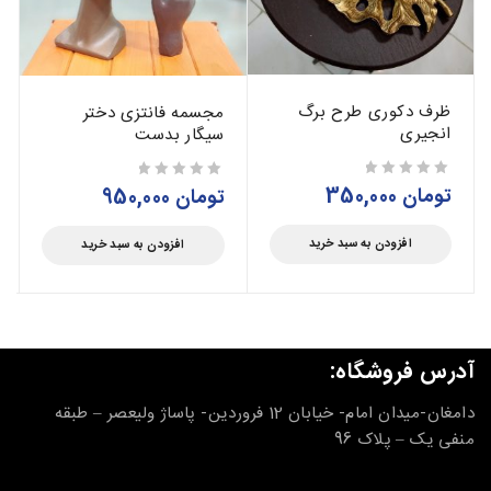
ظرف دکوری طرح برگ
مجسمه فانتزی دختر
انجیری
سیگار بدست
تومان
350,000
از 5
تومان
950,000
از 5
افزودن به سبد خرید
افزودن به سبد خرید
آدرس فروشگاه:
دامغان-میدان امام- خیابان 12 فروردین- پاساژ ولیعصر – طبقه
منفی یک – پلاک 96