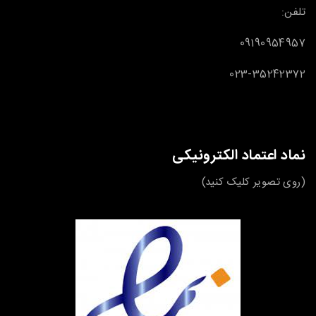
تلفن:
09190954957
023-35242372
نماد اعتماد الکترونیکی
(روی تصویر کلیک کنید)