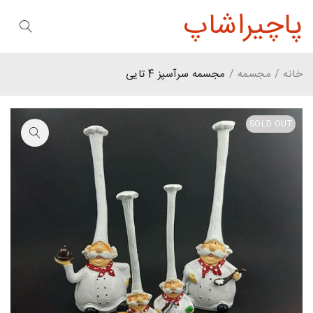
پاچیراشاپ
خانه
/
مجسمه
/
مجسمه سرآسپز 4 تایی
SOLD OUT