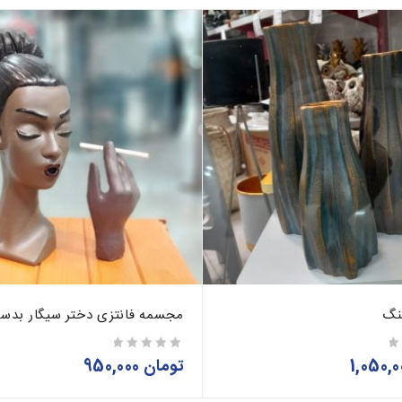
نگ
مجسمه فانتزی دختر سیگار بدس
تومان
950,000
از 5