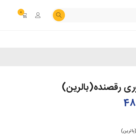
0
ی رقصنده(بالرین)
الرین)