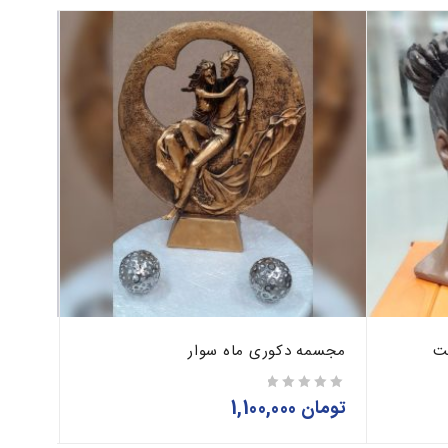
ت
مجسمه دکوری ماه سوار
مجسمه
تومان
1,100,000
تومان
از 5
از 5