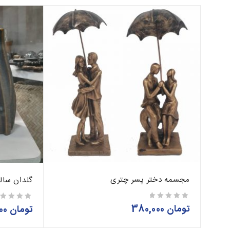
مجسمه دختر پسر چتری
گلدان سال
تومان
380,000
از 5
تومان
1,050,000
از 5