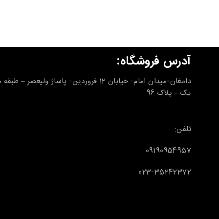
آدرس فروشگاه:
دامغان-میدان امام- خیابان 12 فروردین- پاساژ ولیعصر – طب
یک – پلاک 96
تلفن:
09190954957
023-35242372