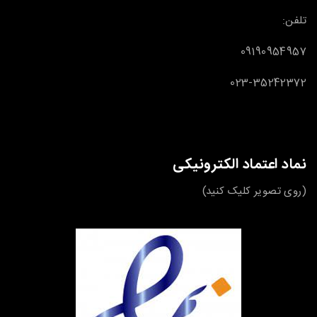
تلفن:
09190954957
023-35242372
نماد اعتماد الکترونیکی
(روی تصویر کلیک کنید)