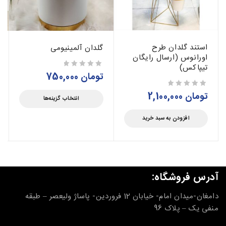
استند گلدان طرح
گلدان آلمینیومی
اورانوس (ارسال رایگان
تیپاکس)
تومان
750,000
از 5
تومان
2,100,000
از 5
انتخاب گزینه‌ها
افزودن به سبد خرید
آدرس فروشگاه:
دامغان-میدان امام- خیابان 12 فروردین- پاساژ ولیعصر – طبقه
منفی یک – پلاک 96