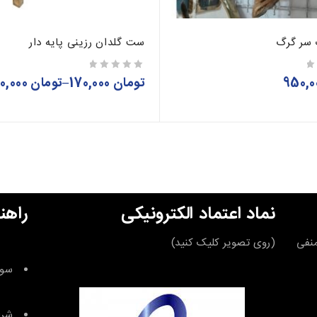
 سر گرگ
ست گلدان رزینی پایه دار
تومان
170,000
–
تومان
520,000
از 5
نماد اعتماد الکترونیکی
راهن
قه منفی
(روی تصویر کلیک کنید)
سوا
شرا