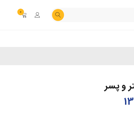
0
 و پسر