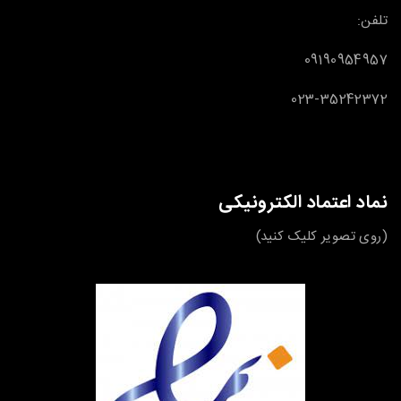
تلفن:
09190954957
023-35242372
نماد اعتماد الکترونیکی
(روی تصویر کلیک کنید)