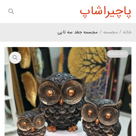
پاچیراشاپ
خانه
/
مجسمه
/
مجسمه جغد سه تایی
SOLD OUT