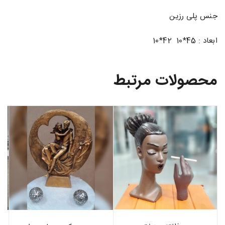
جنس پلی رزین
ابعاد : 45*10 42*10
محصولات مرتبط