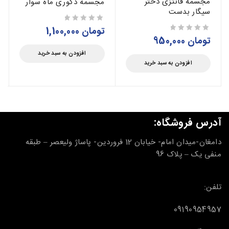
مجسمه فانتزی دختر
مجسمه دکوری ماه سوار
سیگار بدست
تومان
1,100,000
از 5
تومان
950,000
از 5
افزودن به سبد خرید
افزودن به سبد خرید
آدرس فروشگاه:
دامغان-میدان امام- خیابان 12 فروردین- پاساژ ولیعصر – طبقه
منفی یک – پلاک 96
تلفن:
09190954957