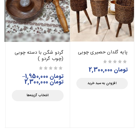
پایه گلدان حصیری چوبی
گردو شگن با دسته چوبی
(چوب گردو )
تومان
2,300,000
از 5
تومان
1,950,000
–
از 5
تومان
2,300,000
افزودن به سبد خرید
انتخاب گزینه‌ها