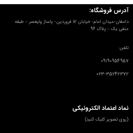
آدرس فروشگاه:
دامغان-میدان امام- خیابان 12 فروردین- پاساژ ولیعصر – طبقه
منفی یک – پلاک 96
تلفن:
09190954957
023-35242372
نماد اعتماد الکترونیکی
(روی تصویر کلیک کنید)