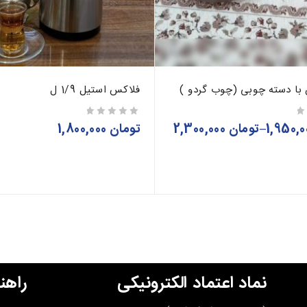
با دسته چوبی (چوب گردو )
فلاکس استیل 1/9 ل
–
تومان
2,300,000
تومان
1,800,000
از 5
نماد اعتماد الکترونیکی
راهن