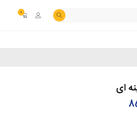
0
ه ای