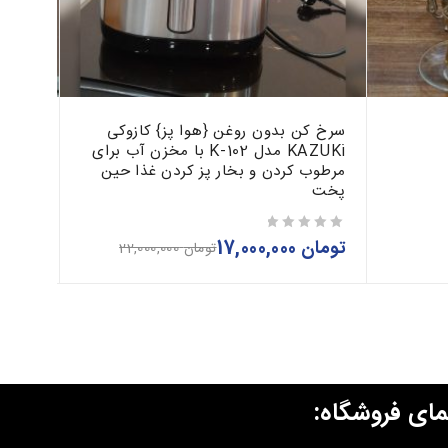
سرخ کن بدون روغن {هوا پز} کازوکی
فلاسک 1 لیت
KAZUKi مدل K-102 با مخزن آب برای
مرطوب کردن و بخار پز کردن غذا حین
تومان
از 5
پخت
تومان
17,000,000
از 5
تومان
22,000,000
مای فروشگاه: