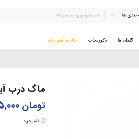
گلدان ها
دکوریجات
خانه و آشپزخانه
ماگ درب آین
تومان
85,000
ناموجود