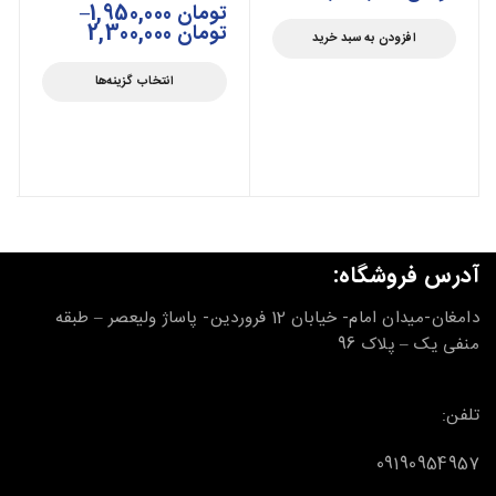
تومان
1,950,000
–
تومان
2,300,000
افزودن به سبد خرید
انتخاب گزینه‌ها
آدرس فروشگاه:
دامغان-میدان امام- خیابان 12 فروردین- پاساژ ولیعصر – طبقه
منفی یک – پلاک 96
تلفن:
09190954957