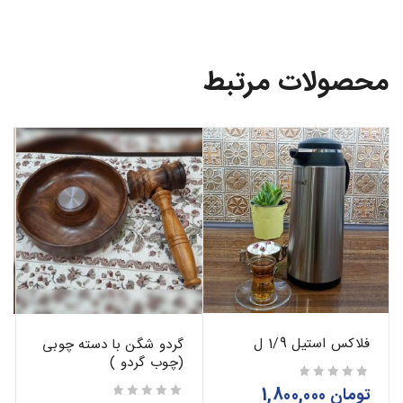
محصولات مرتبط
فلاکس استیل 1/9 ل
گردو شگن با دسته چوبی
(چوب گردو )
تومان
1,800,000
از 5
از 5