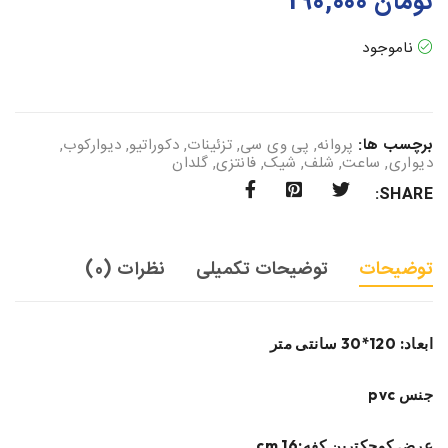
تومان
190,000
ناموجود
برچسب ها:
پروانه
,
پی وی سی
,
تزئینات
,
دکوراتیو
,
دیوارکوب
,
دیواری
,
ساعت
,
شلف
,
شیک
,
فانتزی
,
گلدان
SHARE:
توضیحات
توضیحات تکمیلی
نظرات (0)
ابعاد: 120*30 سانتی متر
جنس pvc
عرض کوچکترین کفه:16 cm