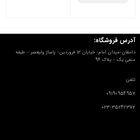
آدرس فروشگاه:
دامغان-میدان امام- خیابان 12 فروردین- پاساژ ولیعصر – طبقه
منفی یک – پلاک 96
تلفن:
09190954957
023-35242372