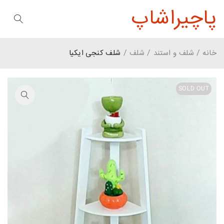
پاچیراشاپ
خانه
/
شلف و استند
/
شلف
/
شلف کنجی ایکیا
SOLD OUT