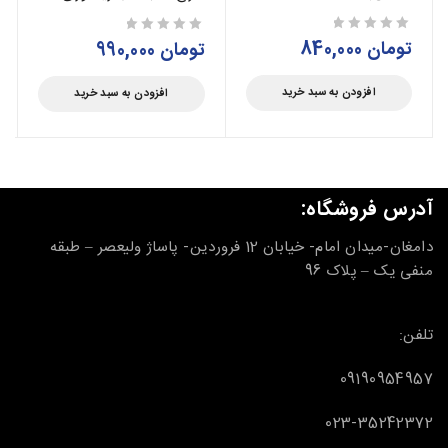
تومان
840,000
از 5
تومان
990,000
از 5
افزودن به سبد خرید
افزودن به سبد خرید
آدرس فروشگاه:
دامغان-میدان امام- خیابان 12 فروردین- پاساژ ولیعصر – طبقه
منفی یک – پلاک 96
تلفن:
09190954957
023-35242372