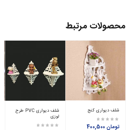
محصولات مرتبط
شلف دیواری کنج
شلف دیواری PVC طرح
لوزی
تومان
400,500
از 5
از 5