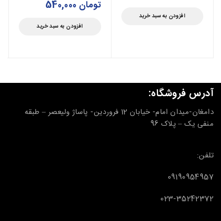
تومان
540,000
افزودن به سبد خرید
افزودن به سبد خرید
آدرس فروشگاه:
دامغان-میدان امام- خیابان 12 فروردین- پاساژ ولیعصر – طبقه
منفی یک – پلاک 96
تلفن:
09190954957
023-35242372