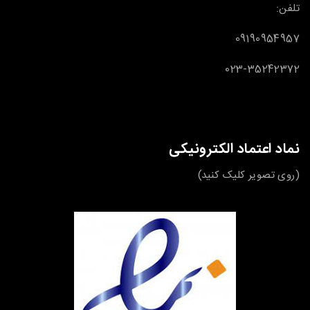
تلفن:
09190954957
023-35242372
نماد اعتماد الکترونیکی
(روی تصویر کلیک کنید)