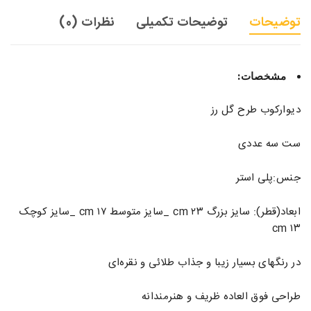
توضیحات
توضیحات تکمیلی
نظرات (0)
مشخصات:
دیوارکوب طرح گل رز
ست سه عددی
جنس:پلی استر
ابعاد(قطر): سایز بزرگ ۲۳ cm _سایز متوسط ۱۷ cm _سایز کوچک
۱۳ cm
در رنگهای بسیار زیبا و جذاب طلائی و نقره‌ای
طراحی فوق العاده ظریف و هنرمندانه