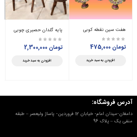
هفت سین نقطه کوبی
پایه گلدان حصیری چوبی
تومان
475,000
از 5
تومان
2,300,000
از 5
افزودن به سبد خرید
افزودن به سبد خرید
آدرس فروشگاه:
دامغان-میدان امام- خیابان 12 فروردین- پاساژ ولیعصر – طبقه
منفی یک – پلاک 96