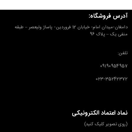
آدرس فروشگاه:
دامغان-میدان امام- خیابان 12 فروردین- پاساژ ولیعصر – طبقه
منفی یک – پلاک 96
تلفن:
09190954957
023-35242372
نماد اعتماد الکترونیکی
(روی تصویر کلیک کنید)