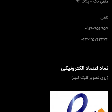
منفی یک – پلاک 96
تلفن:
09190954957
023-35242372
نماد اعتماد الکترونیکی
(روی تصویر کلیک کنید)