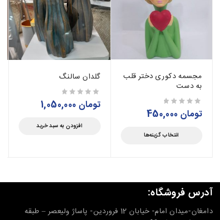
مجسمه دکوری دختر قلب
گلدان سالنگ
به دست
تومان
1,050,000
از 5
تومان
450,000
از 5
افزودن به سبد خرید
انتخاب گزینه‌ها
آدرس فروشگاه:
دامغان-میدان امام- خیابان 12 فروردین- پاساژ ولیعصر – طبقه