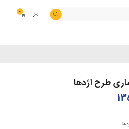
0
اری طرح اژدها
دها