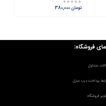
تومان
380,000
تومان
از 5
از 5
مای فروشگاه:
لات متداول
یط پرداخت درب منزل
ویر فروشگاه