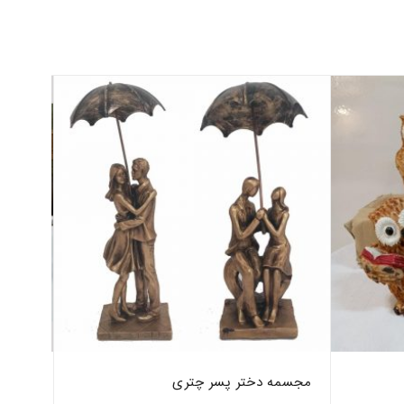
مجسمه دختر پسر چتری
مجسمه جغد 