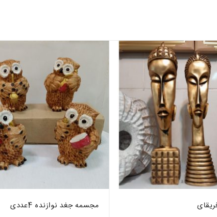
ریقای
مجسمه جغد نوازنده 4عددی