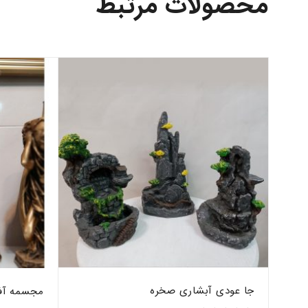
محصولات مرتبط
جا عودی آبشاری صخره
مجسمه آف