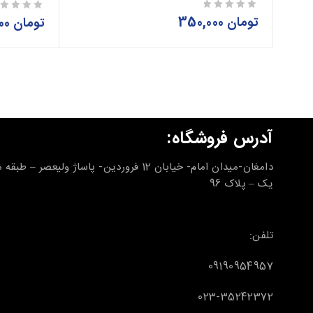
تومان
350,000
از 5
تومان
950,000
از 5
آدرس فروشگاه:
دامغان-میدان امام- خیابان 12 فروردین- پاساژ ولیعصر – طب
یک – پلاک 96
تلفن:
09190954957
023-35242372