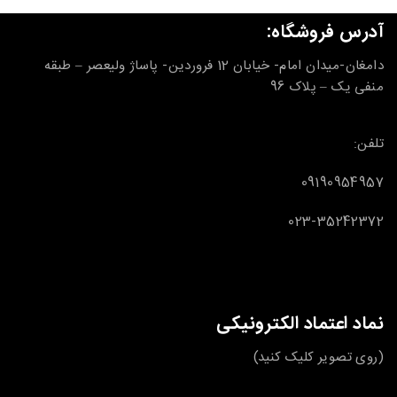
آدرس فروشگاه:
دامغان-میدان امام- خیابان 12 فروردین- پاساژ ولیعصر – طبقه
منفی یک – پلاک 96
تلفن:
09190954957
023-35242372
نماد اعتماد الکترونیکی
(روی تصویر کلیک کنید)