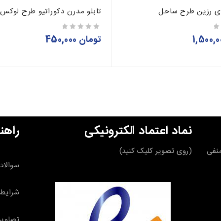
ری رزین طرح ساحل
تابلو مدرن دکوراتیو طرح لوکس
تومان
450,000
از 5
نماد اعتماد الکترونیکی
راهن
قه منفی
(روی تصویر کلیک کنید)
سوالات
شرایط 
تصاویر