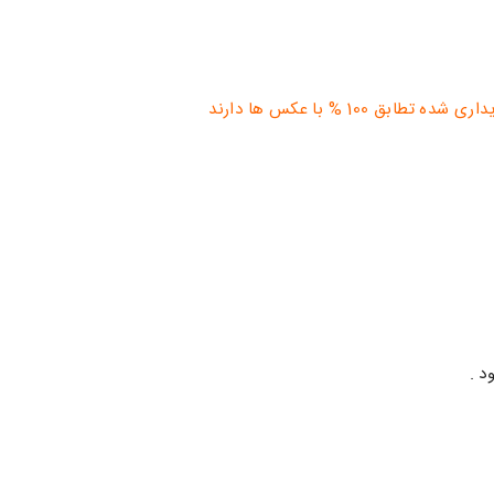
 % با عکس ها دارند
د .