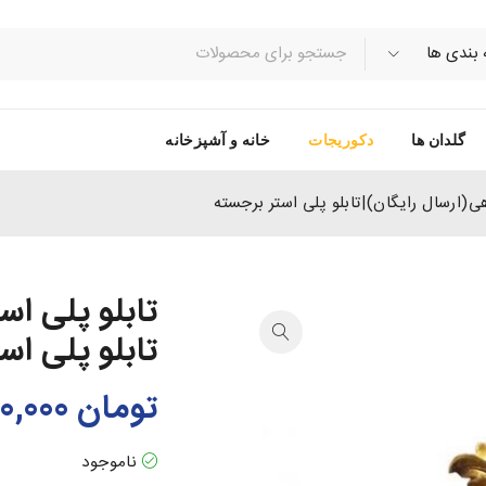
گلدان ها
دکوریجات
خانه و آشپزخانه
ی(ارسال رایگان)|تابلو پلی استر برجسته
تابلو پلی ا
تابلو پلی اس
تومان
240,000
ناموجود