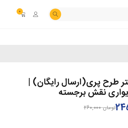
0
تر طرح پری(ارسال رایگان) |
دیواری نقش برجسته
تومان
260,000