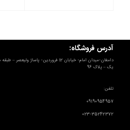
آدرس فروشگاه:
دامغان-میدان امام- خیابان 12 فروردین- پاساژ ولیعصر – طب
یک – پلاک 96
تلفن:
09190954957
023-35242372