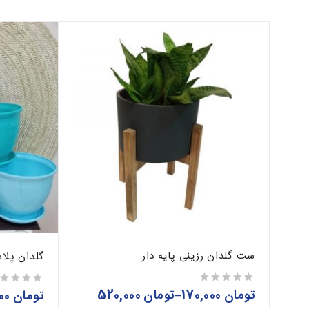
ست گلدان رزینی پایه دار
گلدان پلاس
تومان
170,000
–
تومان
520,000
از 5
تومان
250,000
از 5