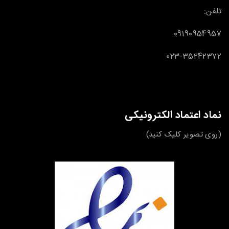
تلفن:
09190954957
023-35242372
نماد اعتماد الکترونیکی
(روی تصویر کلیک کنید)