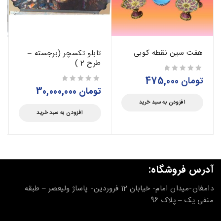
هفت سین نقطه کوبی
تابلو تکسچر (برجسته –
طرح 2 )
تومان
475,000
از 5
تومان
30,000,000
از 5
افزودن به سبد خرید
افزودن به سبد خرید
آدرس فروشگاه:
دامغان-میدان امام- خیابان 12 فروردین- پاساژ ولیعصر – طبقه
منفی یک – پلاک 96