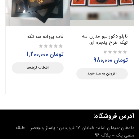
تابلو دکوراتیو مدرن سه
قاب پروانه سه تکه
تیکه طرح پنجره ای
تومان
1,200,000
از 5
تومان
980,000
از 5
انتخاب گزینه‌ها
افزودن به سبد خرید
آدرس فروشگاه:
دامغان-میدان امام- خیابان 12 فروردین- پاساژ ولیعصر – طبقه
منفی یک – پلاک 96