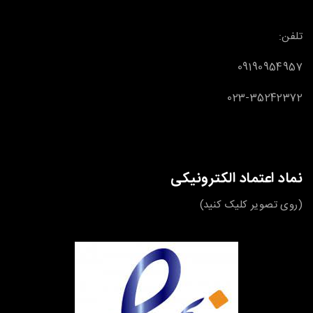
تلفن:
09190954957
023-35242372
نماد اعتماد الکترونیکی
(روی تصویر کلیک کنید)