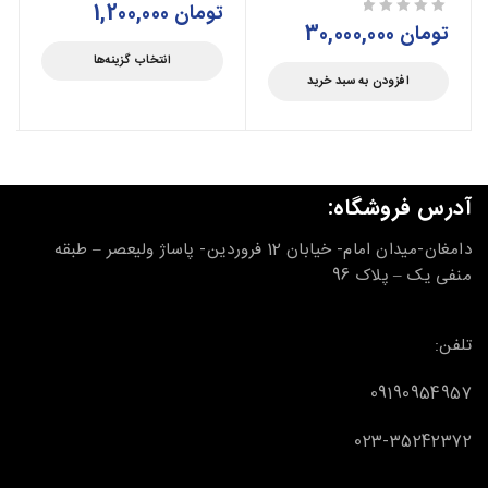
تومان
1,200,000
تومان
30,000,000
از 5
انتخاب گزینه‌ها
افزودن به سبد خرید
آدرس فروشگاه:
دامغان-میدان امام- خیابان 12 فروردین- پاساژ ولیعصر – طبقه
منفی یک – پلاک 96
تلفن:
09190954957
023-35242372