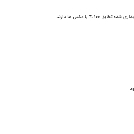
 % با عکس ها دارند
د .