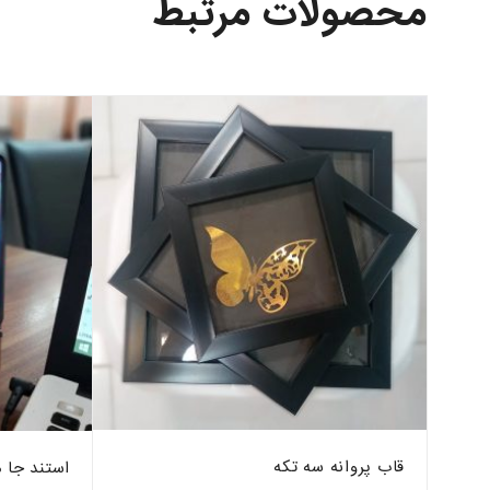
محصولات مرتبط
قاب پروانه سه تکه
سول
استند جا 