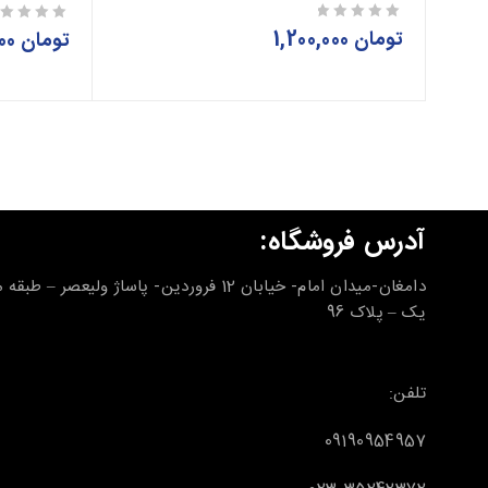
تومان
1,200,000
از 5
تومان
190,000
از 5
آدرس فروشگاه:
دامغان-میدان امام- خیابان 12 فروردین- پاساژ ولیعصر – طب
یک – پلاک 96
تلفن:
09190954957