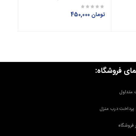
تومان
450,000
تومان
از 5
از 5
مای فروشگاه:
 متداول
پرداخت درب منزل
 فروشگاه