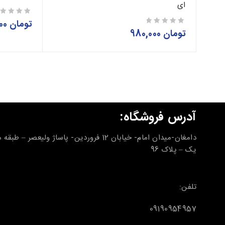
ای
تومان
30,000,000
از 5
تومان
980,000
از 5
آدرس فروشگاه:
دامغان-میدان امام- خیابان 12 فروردین- پاساژ ولیعصر – طب
یک – پلاک 96
تلفن:
09190954957