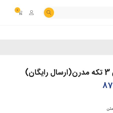
0
ن)
مئن