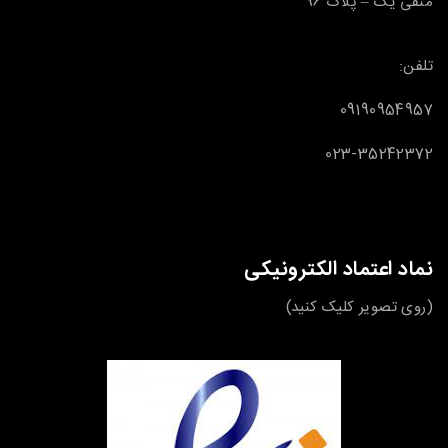
منفی یک – پلاک 96
تلفن:
09190954957
023-35242372
نماد اعتماد الکترونیکی
(روی تصویر کلیک کنید)