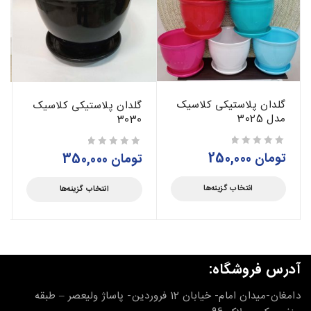
گلدان پلاستیکی کلاسیک
گلدان پلاستیکی کلاسیک
مدل 3025
3030
تومان
250,000
از 5
تومان
350,000
از 5
انتخاب گزینه‌ها
انتخاب گزینه‌ها
آدرس فروشگاه:
دامغان-میدان امام- خیابان 12 فروردین- پاساژ ولیعصر – طبقه