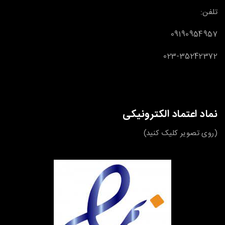
تلفن:
09190954957
023-35242372
نماد اعتماد الکترونیکی
(روی تصویر کلیک کنید)