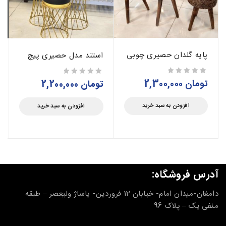
پایه گلدان حصیری چوبی
استند مدل حصیری پیچ
تومان
2,300,000
از 5
تومان
2,200,000
از 5
افزودن به سبد خرید
افزودن به سبد خرید
آدرس فروشگاه:
دامغان-میدان امام- خیابان 12 فروردین- پاساژ ولیعصر – طبقه
منفی یک – پلاک 96