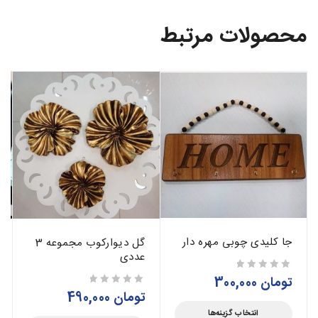
محصولات مرتبط
جا کلیدی چوبی مهره دار
گل دیوارکوب مجموعه 3
عددی
تومان
300,000
از 5
تومان
490,000
از 5
انتخاب گزینه‌ها