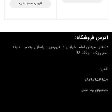
افزودن به سبد خرید
آدرس فروشگاه:
دامغان-میدان امام- خیابان 12 فروردین- پاساژ ولیعصر – طبقه
منفی یک – پلاک 96
تلفن:
09190954957
023-35242372