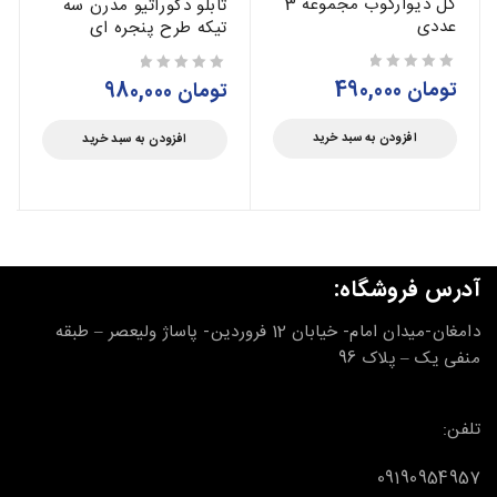
گل دیوارکوب مجموعه 3
تابلو دکوراتیو مدرن سه
عددی
تیکه طرح پنجره ای
تومان
490,000
از 5
تومان
980,000
از 5
افزودن به سبد خرید
افزودن به سبد خرید
آدرس فروشگاه:
دامغان-میدان امام- خیابان 12 فروردین- پاساژ ولیعصر – طبقه
منفی یک – پلاک 96
تلفن:
09190954957